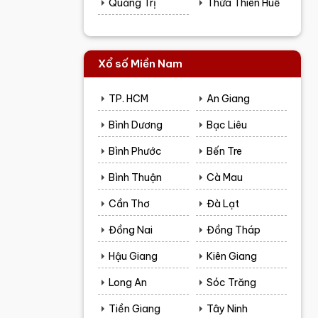
Quảng Trị
Thừa Thiên Huế
Xổ số Miền Nam
TP. HCM
An Giang
Bình Dương
Bạc Liêu
Bình Phước
Bến Tre
Bình Thuận
Cà Mau
Cần Thơ
Đà Lạt
Đồng Nai
Đồng Tháp
Hậu Giang
Kiên Giang
Long An
Sóc Trăng
Tiền Giang
Tây Ninh