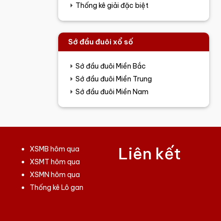
Thống kê giải đặc biệt
Sớ đầu đuôi xổ số
Sớ đầu đuôi Miền Bắc
Sớ đầu đuôi Miền Trung
Sớ đầu đuôi Miền Nam
Liên kết
XSMB hôm qua
XSMT hôm qua
XSMN hôm qua
Thống kê Lô gan