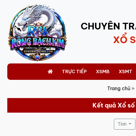
TRANG
CHUYÊN TR
CHỦ
XỔ S
TRỰC
TIẾP
Trực
tiếp
Xổ
TRỰC TIẾP
XSMB
XSMT
số
Miền
Trang chủ
»
Bắc
Trực
Kết quả Xổ số
tiếp
Xổ
số
Tỉnh
Miền
Trung