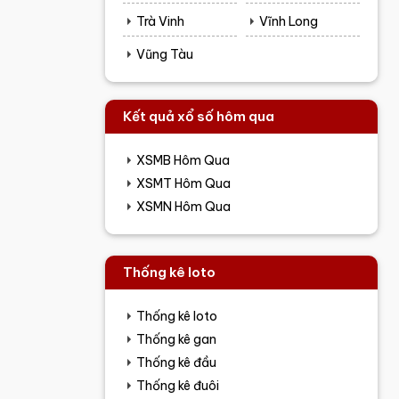
Trà Vinh
Vĩnh Long
Vũng Tàu
Kết quả xổ số hôm qua
XSMB Hôm Qua
XSMT Hôm Qua
XSMN Hôm Qua
Thống kê loto
Thống kê loto
Thống kê gan
Thống kê đầu
Thống kê đuôi