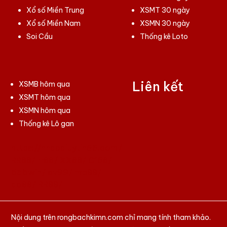
Xổ số Miền Trung
XSMT 30 ngày
Xổ số Miền Nam
XSMN 30 ngày
Soi Cầu
Thống kê Loto
Liên kết
XSMB hôm qua
XSMT hôm qua
XSMN hôm qua
Thống kê Lô gan
https://nhacaiuytin66.com/
RR88/
rr88/
XX88/
C168/
555win/
ev99/
mb88/
ao88/
RR88/
Nội dung trên rongbachkimn.com chỉ mang tính tham khảo.