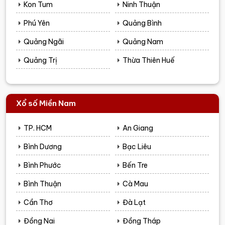
Kon Tum
Ninh Thuận
Phú Yên
Quảng Bình
Quảng Ngãi
Quảng Nam
Quảng Trị
Thừa Thiên Huế
Xổ số Miền Nam
TP. HCM
An Giang
Bình Dương
Bạc Liêu
Bình Phước
Bến Tre
Bình Thuận
Cà Mau
Cần Thơ
Đà Lạt
Đồng Nai
Đồng Tháp