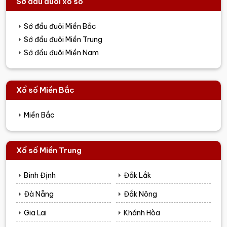
Sớ đầu đuôi xổ số
Sớ đầu đuôi Miền Bắc
Sớ đầu đuôi Miền Trung
Sớ đầu đuôi Miền Nam
Xổ số Miền Bắc
Miền Bắc
Xổ số Miền Trung
Bình Định
Đắk Lắk
Đà Nẵng
Đắk Nông
Gia Lai
Khánh Hòa