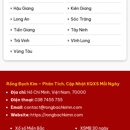
Hậu Giang
Kiên Giang
Long An
Sóc Trăng
Tiền Giang
Tây Ninh
Trà Vinh
Vĩnh Long
Vũng Tàu
Rồng Bạch Kim – Phân Tích, Cập Nhật KQXS Mỗi Ngày
Địa chỉ:
Hồ Chí Minh, Việt Nam, 70000
Điện thoại:
038 7455 755
Email:
contact@rongbachkimn.com
Website:
https://rongbachkimn.com
Xổ số Miền Bắc
XSMB 30 ngày