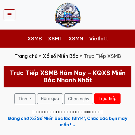
TRANG
CHỦ
XSMB
XSMT
XSMN
Vietlott
TRỰC
TIẾP
Trang chủ
»
Xổ số Miền Bắc
»
Trực Tiếp XSMB
XSMB
Trực Tiếp XSMB Hôm Nay – KQXS Miền
XSMT
Bắc Nhanh Nhất
XSMN
VIETLOTT
Hôm qua
Trực tiếp
Tỉnh
Chọn ngày
THỐNG
KÊ
Đang chờ Xổ Số Miền Bắc lúc 18h14', Chúc các bạn may
mắn !...
PHÂN