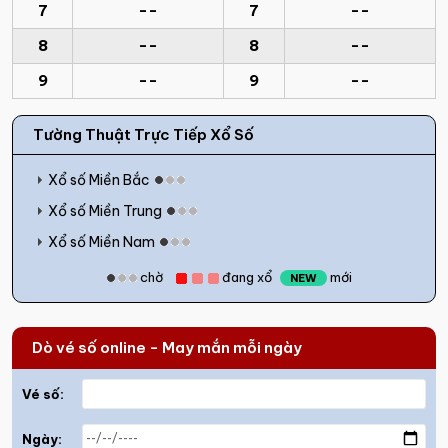
7
--
7
--
8
--
8
--
9
--
9
--
Tường Thuật Trực Tiếp Xổ Số
Xổ số Miền Bắc
Xổ số Miền Trung
Xổ số Miền Nam
chờ
đang xổ
mới
NEW
Dò vé số online - May mắn mỗi ngày
Vé số:
Ngày: