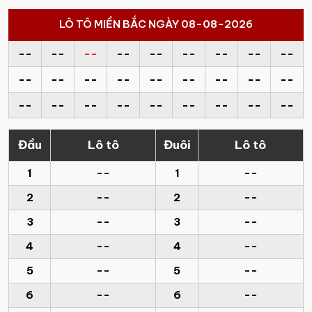
LÔ TÔ MIỀN BẮC NGÀY 08-08-2026
--
--
--
--
--
--
--
--
--
--
--
--
--
--
--
--
--
--
--
--
--
--
--
--
--
--
--
Đầu
Lô tô
Đuôi
Lô tô
1
--
1
--
2
--
2
--
3
--
3
--
4
--
4
--
5
--
5
--
6
--
6
--