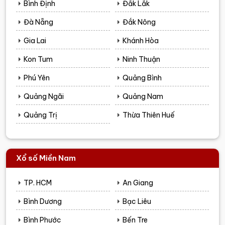
Bình Định
Đắk Lắk
Đà Nẵng
Đắk Nông
Gia Lai
Khánh Hòa
Kon Tum
Ninh Thuận
Phú Yên
Quảng Bình
Quảng Ngãi
Quảng Nam
Quảng Trị
Thừa Thiên Huế
Xổ số Miền Nam
TP. HCM
An Giang
Bình Dương
Bạc Liêu
Bình Phước
Bến Tre