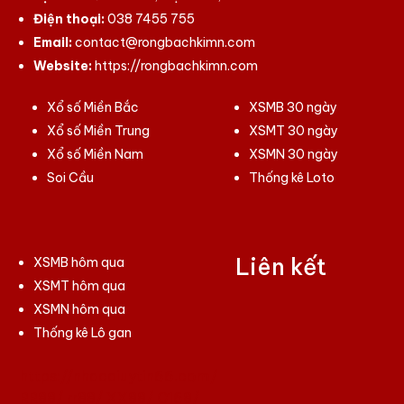
Điện thoại:
038 7455 755
Email:
contact@rongbachkimn.com
Website:
https://rongbachkimn.com
Xổ số Miền Bắc
XSMB 30 ngày
Xổ số Miền Trung
XSMT 30 ngày
Xổ số Miền Nam
XSMN 30 ngày
Soi Cầu
Thống kê Loto
Liên kết
XSMB hôm qua
XSMT hôm qua
XSMN hôm qua
Thống kê Lô gan
https://nhacaiuytin66.com/
RR88/
rr88/
XX88/
C168/