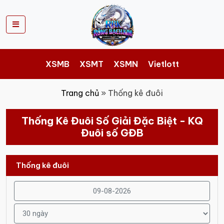
TRANG
CHỦ
XSMB
XSMT
XSMN
Vietlott
TRỰC
TIẾP
Trang chủ
»
Thống kê đuôi
XSMB
Thống Kê Đuôi Số Giải Đặc Biệt - KQ
XSMT
Đuôi số GĐB
XSMN
VIETLOTT
Thống kê đuôi
THỐNG
09-08-2026
KÊ
PHÂN