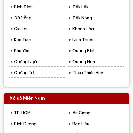
Bình Định
Đắk Lắk
Đà Nẵng
Đắk Nông
Gia Lai
Khánh Hòa
Kon Tum
Ninh Thuận
Phú Yên
Quảng Bình
Quảng Ngãi
Quảng Nam
Quảng Trị
Thừa Thiên Huế
Xổ số Miền Nam
TP. HCM
An Giang
Bình Dương
Bạc Liêu