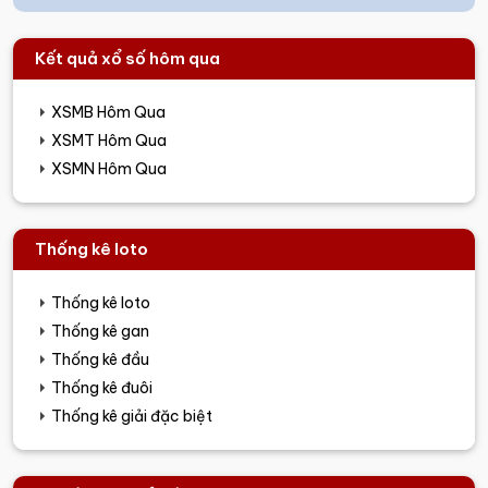
Kết quả xổ số hôm qua
XSMB Hôm Qua
XSMT Hôm Qua
XSMN Hôm Qua
Thống kê loto
Thống kê loto
Thống kê gan
Thống kê đầu
Thống kê đuôi
Thống kê giải đặc biệt