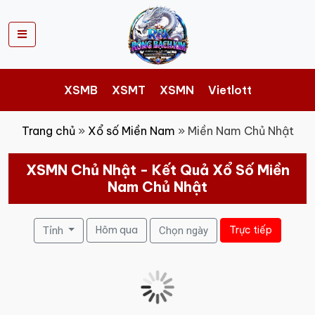
TRANG
CHỦ
XSMB
XSMT
XSMN
Vietlott
TRỰC
TIẾP
Trang chủ
»
Xổ số Miền Nam
»
Miền Nam Chủ Nhật
XSMB
XSMN Chủ Nhật - Kết Quả Xổ Số Miền
XSMT
Nam Chủ Nhật
XSMN
VIETLOTT
Hôm qua
Trực tiếp
Tỉnh
Chọn ngày
THỐNG
KÊ
PHÂN