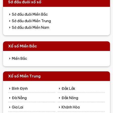
Sớ đầu đuôi xổ số
Sớ đầu đuôi Miền Bắc
Sớ đầu đuôi Miền Trung
Sớ đầu đuôi Miền Nam
Xổ số Miền Bắc
Miền Bắc
Xổ số Miền Trung
Bình Định
Đắk Lắk
Đà Nẵng
Đắk Nông
Gia Lai
Khánh Hòa