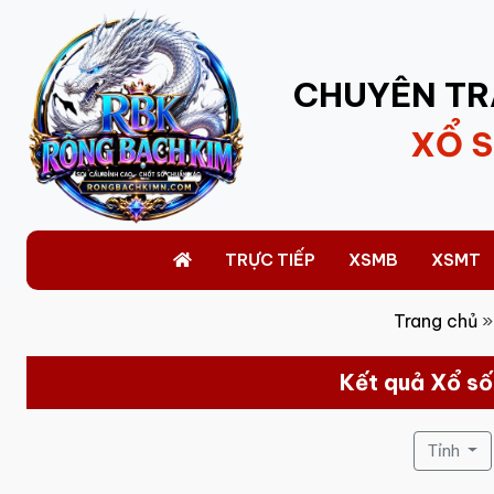
TRANG
CHUYÊN TR
CHỦ
XỔ S
TRỰC
TIẾP
Trực
tiếp
Xổ
TRỰC TIẾP
XSMB
XSMT
số
Miền
Trang chủ
Bắc
Trực
Kết quả Xổ số
tiếp
Xổ
số
Tỉnh
Miền
Trung