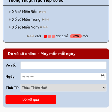
Tường Thuật Trực Tiếp Xổ Số
TÍCH
XỔ
Xổ số Miền Bắc
THỬ
Xổ số Miền Trung
Xổ số Miền Nam
SỔ
KẾT
chờ
đang xổ
mới
NEW
QUẢ
TIN
Dò vé số online - May mắn mỗi ngày
TỨC
Vé số:
Ngày:
Tỉnh TP: