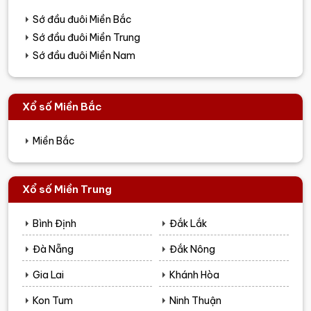
Sớ đầu đuôi Miền Bắc
Sớ đầu đuôi Miền Trung
Sớ đầu đuôi Miền Nam
Xổ số Miền Bắc
Miền Bắc
Xổ số Miền Trung
Bình Định
Đắk Lắk
Đà Nẵng
Đắk Nông
Gia Lai
Khánh Hòa
Kon Tum
Ninh Thuận