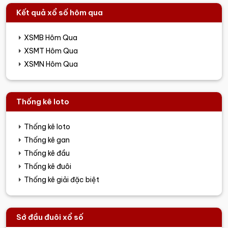
Kết quả xổ số hôm qua
XSMB Hôm Qua
XSMT Hôm Qua
XSMN Hôm Qua
Thống kê loto
Thống kê loto
Thống kê gan
Thống kê đầu
Thống kê đuôi
Thống kê giải đặc biệt
Sớ đầu đuôi xổ số