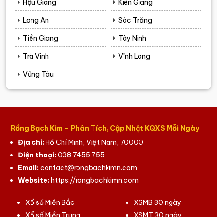
Hậu Giang
Kiên Giang
Long An
Sóc Trăng
Tiền Giang
Tây Ninh
Trà Vinh
Vĩnh Long
Vũng Tàu
Rồng Bạch Kim – Phân Tích, Cập Nhật KQXS Mỗi Ngày
Địa chỉ:
Hồ Chí Minh, Việt Nam, 70000
Điện thoại:
038 7455 755
Email:
contact@rongbachkimn.com
Website:
https://rongbachkimn.com
Xổ số Miền Bắc
XSMB 30 ngày
Xổ số Miền Trung
XSMT 30 ngày