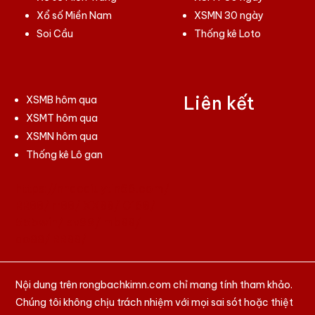
Xổ số Miền Nam
XSMN 30 ngày
Soi Cầu
Thống kê Loto
Liên kết
XSMB hôm qua
XSMT hôm qua
XSMN hôm qua
Thống kê Lô gan
https://nhacaiuytin66.com/
RR88/
rr88/
XX88/
C168/
555win/
ev99/
mb88/
ao88/
RR88/
Nội dung trên rongbachkimn.com chỉ mang tính tham khảo.
Chúng tôi không chịu trách nhiệm với mọi sai sót hoặc thiệt