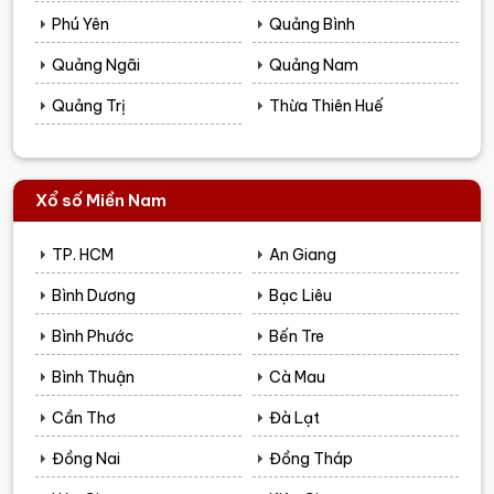
Phú Yên
Quảng Bình
Quảng Ngãi
Quảng Nam
Quảng Trị
Thừa Thiên Huế
Xổ số Miền Nam
TP. HCM
An Giang
Bình Dương
Bạc Liêu
Bình Phước
Bến Tre
Bình Thuận
Cà Mau
Cần Thơ
Đà Lạt
Đồng Nai
Đồng Tháp