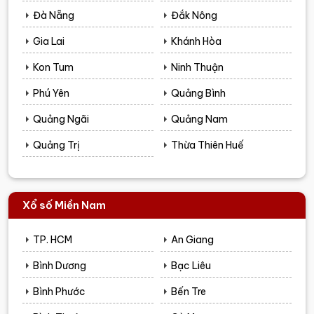
Đà Nẵng
Đắk Nông
Gia Lai
Khánh Hòa
Kon Tum
Ninh Thuận
Phú Yên
Quảng Bình
Quảng Ngãi
Quảng Nam
Quảng Trị
Thừa Thiên Huế
Xổ số Miền Nam
TP. HCM
An Giang
Bình Dương
Bạc Liêu
Bình Phước
Bến Tre