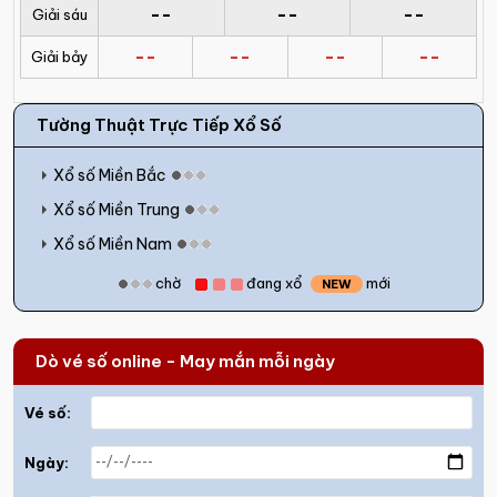
--
--
--
Giải sáu
--
--
--
--
Giải bảy
Tường Thuật Trực Tiếp Xổ Số
Xổ số Miền Bắc
Xổ số Miền Trung
Xổ số Miền Nam
chờ
đang xổ
mới
NEW
Dò vé số online - May mắn mỗi ngày
Vé số:
Ngày: