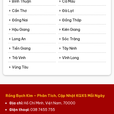
Bình Thuận
Cà Mau
Cần Thơ
Đà Lạt
Đồng Nai
Đồng Tháp
Hậu Giang
Kiên Giang
Long An
Sóc Trăng
Tiền Giang
Tây Ninh
Trà Vinh
Vĩnh Long
Vũng Tàu
Rồng Bạch Kim – Phân Tích, Cập Nhật KQXS Mỗi Ngày
Địa chỉ:
Hồ Chí Minh, Việt Nam, 70000
Điện thoại:
038 7455 755