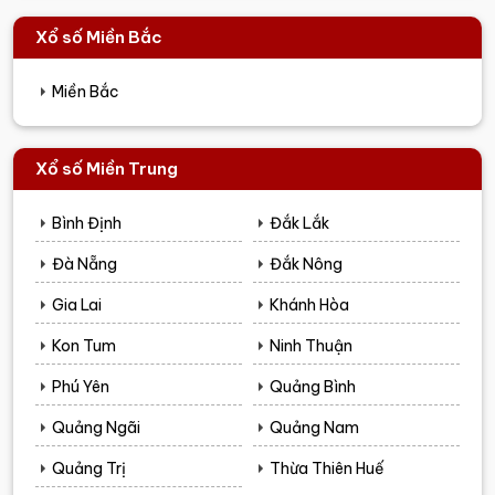
Xổ số Miền Bắc
Miền Bắc
Xổ số Miền Trung
Bình Định
Đắk Lắk
Đà Nẵng
Đắk Nông
Gia Lai
Khánh Hòa
Kon Tum
Ninh Thuận
Phú Yên
Quảng Bình
Quảng Ngãi
Quảng Nam
Quảng Trị
Thừa Thiên Huế